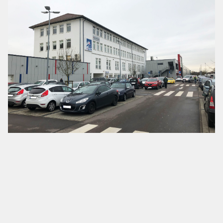
ca. 20.000 m² Mietfläche
ca. 620 Parkplätze
Mieter u. a.: TOOM Baumarkt, Kaufland, Frisör Klier, Vodafone,
Sparkasse, uvm.
Weitere Projekte:
CANDIS 2 Regensburg >>
Fachmarktzentrum Römerpark Neuss >>
Fachmarktzentrum Neutraubling >>
Panorama Park Rosenheim >>
Neubau Geschäftshaus München >>
Fachmarktzentrum Pfarrkirchen II >>